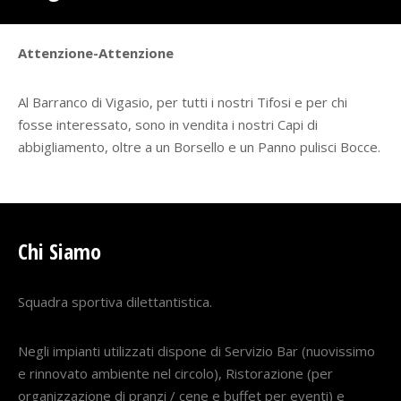
Attenzione-Attenzione
Al Barranco di Vigasio, per tutti i nostri Tifosi e per chi
fosse interessato, sono in vendita i nostri Capi di
abbigliamento, oltre a un Borsello e un Panno pulisci Bocce.
Chi Siamo
Squadra sportiva dilettantistica.
Negli impianti utilizzati dispone di Servizio Bar (nuovissimo
e rinnovato ambiente nel circolo), Ristorazione (per
organizzazione di pranzi / cene e buffet per eventi) e