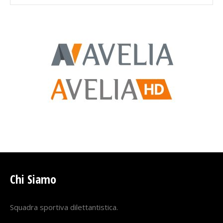
Chi Siamo
Squadra sportiva dilettantistica.