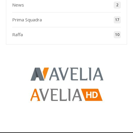
News
2
Prima Squadra
17
Raffa
10